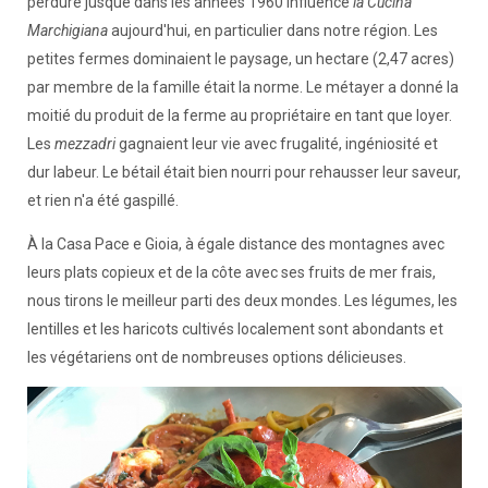
perduré jusque dans les années 1960 influence
la Cucina
Marchigiana
aujourd'hui, en particulier dans notre région. Les
petites fermes dominaient le paysage, un hectare (2,47 acres)
par membre de la famille était la norme. Le métayer a donné la
moitié du produit de la ferme au propriétaire en tant que loyer.
Les
mezzadri
gagnaient leur vie avec frugalité, ingéniosité et
dur labeur. Le bétail était bien nourri pour rehausser leur saveur,
et rien n'a été gaspillé.
À la Casa Pace e Gioia, à égale distance des montagnes avec
leurs plats copieux et de la côte avec ses fruits de mer frais,
nous tirons le meilleur parti des deux mondes. Les légumes, les
lentilles et les haricots cultivés localement sont abondants et
les végétariens ont de nombreuses options délicieuses.