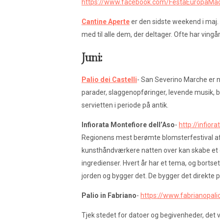
https://www.facebook.com/FestaEuropaMac
Cantine Aperte
er den sidste weekend i maj. 
med til alle dem, der deltager. Ofte har ving
Juni:
Palio dei Castelli
- San Severino Marche er 
parader, slaggenopføringer, levende musik, bu
servietten i periode på antik.
Infiorata Montefiore dell’Aso
-
http://infior
Regionens mest berømte blomsterfestival afho
kunsthåndværkere natten over kan skabe et o
ingredienser. Hvert år har et tema, og borts
jorden og bygger det. De bygger det direkte p
Palio in Fabriano
-
https://www.fabrianopalio
Tjek stedet for datoer og begivenheder, det v