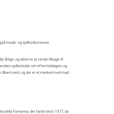
gså musik- og spilkonkurrencer.
e årlige, og ideen er at vende tilbage til
dendørs spillesteder om eftermiddagen, og
der åbent sent, og der er et marked med mad
a della Fornarina, der fandt sted i 1377, da