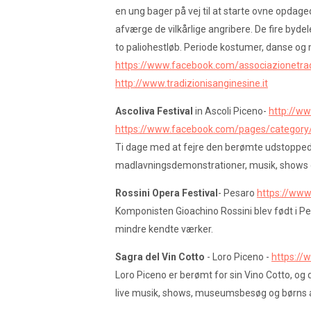
en ung bager på vej til at starte ovne opdage
afværge de vilkårlige angribere. De fire byd
to paliohestløb. Periode kostumer, danse og
https://www.facebook.com/associazionetradiz
http://www.tradizionisanginesine.it
Ascoliva Festival
in Ascoli Piceno-
http://ww
https://www.facebook.com/pages/category/O
Ti dage med at fejre den berømte udstoppede 
madlavningsdemonstrationer, musik, shows 
Rossini Opera Festival
- Pesaro
https://www.
Komponisten Gioachino Rossini blev født i Pe
mindre kendte værker.
Sagra del Vin Cotto
- Loro Piceno -
https://
Loro Piceno er berømt for sin Vino Cotto, og
live musik, shows, museumsbesøg og børns ak