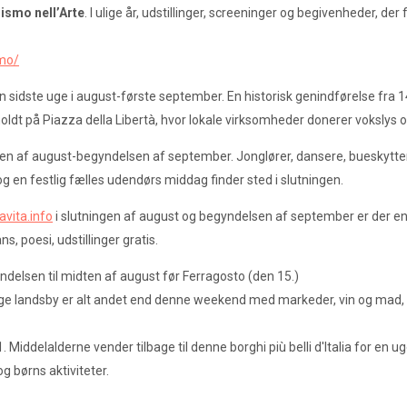
ismo nell’Arte
. I ulige år, udstillinger, screeninger og begivenheder, der
mo/
n sidste uge i august-første september. En historisk genindførelse fra 140
t på Piazza della Libertà, hvor lokale virksomheder donerer vokslys og 
gen af august-begyndelsen af september. Jonglører, dansere, bueskytte
g en festlig fælles udendørs middag finder sted i slutningen.
avita.info
i slutningen af august og begyndelsen af september er der en i
, poesi, udstillinger gratis.
ndelsen til midten af august før Ferragosto (den 15.)
ge landsby er alt andet end denne weekend med markeder, vin og mad, 
. Middelalderne vender tilbage til denne borghi più belli d'Italia for en 
g børns aktiviteter.