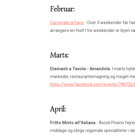
Februar:
Carnevale di Fano
- Over 3 weekender før fast
arrangere en fest! I tre weekender er byen væ
Marts:
Diamanti a Tavola - Amandola.
I marts hyld
markeder, restaurantsmagning og meget me
https://www.facebook.com/events/748726
April:
Fritto Misto all’Italiana
- Ascoli Piceno fejre
middage og stege regionale specialiteter i d