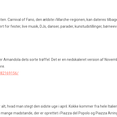
en. Carnival of Fano, den ældste i Marche-regionen, kan dateres tilbage 
rt for fester, live musik, DJs, danser, parader, kunstudstillinger, bør
er Amandola dets sorte trøffel. Det er en nedskaleret version af Nov
re.
382169156/
r alt, hvad man stegt den sidste uge i april. Kokke kommer fra hele Italie
e mange madstande, der er oprettet i Piazza del Popolo og Piazza Arrin