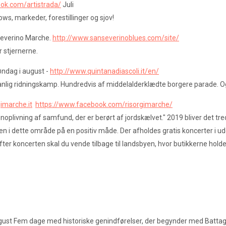
ok.com/artistrada/
Juli
ws, markeder, forestillinger og sjov!
everino Marche.
http://www.sanseverinoblues.com/site/
 stjernerne.
søndag i august -
http://www.quintanadiascoli.it/en/
vanlig ridningskamp. Hundredvis af middelalderklædte borgere parade. O
gimarche.it
https://www.facebook.com/risorgimarche/
enoplivning af samfund, der er berørt af jordskælvet." 2019 bliver det tredj
 i dette område på en positiv måde. Der afholdes gratis koncerter i u
fter koncerten skal du vende tilbage til landsbyen, hvor butikkerne hol
august Fem dage med historiske genindførelser, der begynder med Battagli