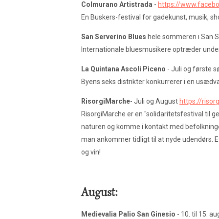
Colmurano Artistrada
-
https://www.facebo
En Buskers-festival for gadekunst, musik, sho
San Serverino Blues
hele sommeren i San S
Internationale bluesmusikere optræder under
La Quintana Ascoli Piceno
- Juli og første 
Byens seks distrikter konkurrerer i en usæd
RisorgiMarche
- Juli og August
https://risor
RisorgiMarche er en "solidaritetsfestival til g
naturen og komme i kontakt med befolkningen
man ankommer tidligt til at nyde udendørs. E
og vin!
August:
Medievalia Palio San Ginesio
- 10. til 15. 