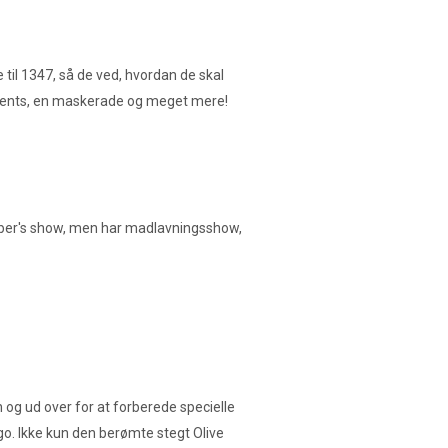
til 1347, så de ved, hvordan de skal
neevents, en maskerade og meget mere!
ember's show, men har madlavningsshow,
n og ud over for at forberede specielle
go. Ikke kun den berømte stegt Olive