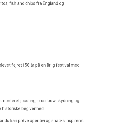
tos, fish and chips fra England og
vet fejret i 58 år på en årlig festival med
stemonteret jousting, crossbow skydning og
 historiske begivenhed.
r du kan prøve aperitivi og snacks inspireret