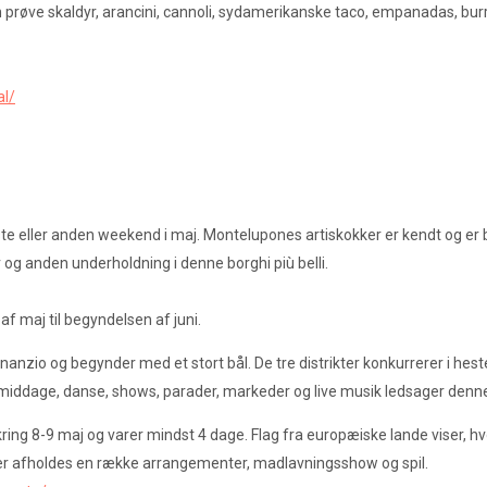
 prøve skaldyr, arancini, cannoli, sydamerikanske taco, empanadas, burri
al/
e eller anden weekend i maj. Montelupones artiskokker er kendt og er ble
r og anden underholdning i denne borghi più belli.
 af maj til begyndelsen af juni.
anzio og begynder med et stort bål. De tre distrikter konkurrerer i he
emiddage, danse, shows, parader, markeder og live musik ledsager denne
ng 8-9 maj og varer mindst 4 dage. Flag fra europæiske lande viser, hvo
Der afholdes en række arrangementer, madlavningsshow og spil.