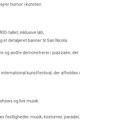
 fejrer humor i kunsten.
0-tallet, inklusive løb,
et detaljeret banner til San Nicola.
re og andre demonstrerer i piazzaen, der
nternational kunstfestival, der afholdes i
shows og live musik.
uges festligheder, musik, kostumer, parader,