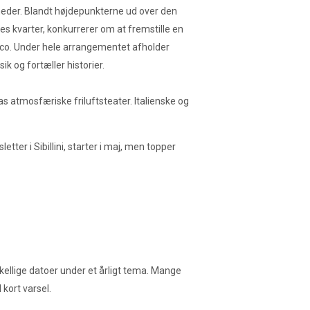
nheder. Blandt højdepunkterne ud over den
es kvarter, konkurrerer om at fremstille en
ico. Under hele arrangementet afholder
 og fortæller historier.
as atmosfæriske friluftsteater. Italienske og
tter i Sibillini, starter i maj, men topper
ellige datoer under et årligt tema. Mange
 kort varsel.