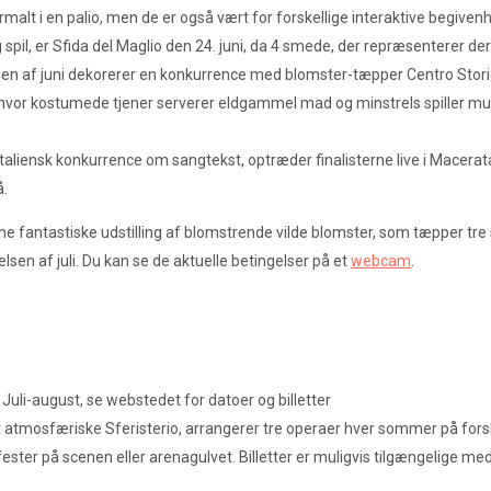
malt i en palio, men de er også vært for forskellige interaktive begive
il, er Sfida del Maglio den 24. juni, da 4 smede, der repræsenterer der
elsen af juni dekorerer en konkurrence med blomster-tæpper Centro Stor
vor kostumede tjener serverer eldgammel mad og minstrels spiller musik
 italiensk konkurrence om sangtekst, optræder finalisterne live i Macerat
å.
e fantastiske udstilling af blomstrende vilde blomster, som tæpper tre sle
lsen af juli. Du kan se de aktuelle betingelser på et
webcam
.
Juli-august, se webstedet for datoer og billetter
 atmosfæriske Sferisterio, arrangerer tre operaer hver sommer på forsk
ester på scenen eller arenagulvet. Billetter er muligvis tilgængelige med