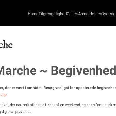
che
 Marche ~ Begivenhed
eder, der er vært i området. Besøg venligst for opdaterede begivenh
.php
stival, der normalt afholdes i løbet af en weekend, og er en fantastisk m
dig til at prøve det!