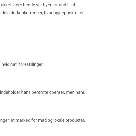
takket være hende var byen i stand til at
iddelalderkonkurrencer, hvor højdepunktet er
id nat, forestillinger,
kun indeholder hans berømte operaer, men hans
nger, et marked for mad og lokale produkter,