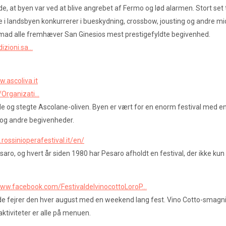
de, at byen var ved at blive angrebet af Fermo og lød alarmen. Stort set 
ele i landsbyen konkurrerer i bueskydning, crossbow, jousting og andre m
 mad alle fremhæver San Ginesios mest prestigefyldte begivenhed.
ioni.sa...
w.ascoliva.it
rganizati...
og stegte Ascolane-oliven. Byen er vært for en enorm festival med en hv
og andre begivenheder.
rossinioperafestival.it/en/
saro, og hvert år siden 1980 har Pesaro afholdt en festival, der ikke 
www.facebook.com/FestivaldelvinocottoLoroP...
 de fejrer den hver august med en weekend lang fest. Vino Cotto-smagni
tiviteter er alle på menuen.