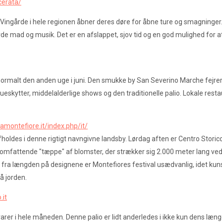
erata/
Vingårde i hele regionen åbner deres døre for åbne ture og smagninger. 
årde mad og musik. Det er en afslappet, sjov tid og en god mulighed for a
normalt den anden uge i juni. Den smukke by San Severino Marche fejre
eskytter, middelalderlige shows og den traditionelle palio. Lokale resta
atamontefiore.it/index.php/it/
ldes i denne rigtigt navngivne landsby. Lørdag aften er Centro Storico l
mfattende "tæppe" af blomster, der strækker sig 2.000 meter lang ved 
et fra længden på designene er Montefiores festival usædvanlig, idet kun
å jorden.
.it
arer i hele måneden. Denne palio er lidt anderledes i ikke kun dens læng