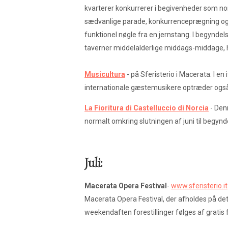
kvarterer konkurrerer i begivenheder som nor
sædvanlige parade, konkurrenceprægning og sp
funktionel nøgle fra en jernstang. I begynd
taverner middelalderlige middags-middage, h
Musicultura
- på Sferisterio i Macerata. I en
internationale gæstemusikere optræder ogs
La Fioritura di Castelluccio di Norcia
- Denn
normalt omkring slutningen af juni til begynde
Juli:
Macerata Opera Festival
-
www.sferisterio.it
Macerata Opera Festival, der afholdes på det
weekendaften forestillinger følges af gratis f