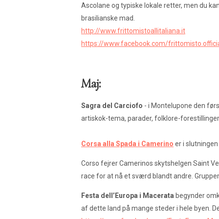
Ascolane og typiske lokale retter, men du kan
brasilianske mad.
http://www.frittomistoallitaliana.it
https://www.facebook.com/frittomisto.offici
Maj:
Sagra del Carciofo
- i Montelupone den først
artiskok-tema, parader, folklore-forestillinge
Corsa alla Spada i Camerino
er i slutningen
Corso fejrer Camerinos skytshelgen Saint Ven
race for at nå et sværd blandt andre. Grupp
Festa dell’Europa i Macerata
begynder omkri
af dette land på mange steder i hele byen. 