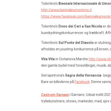
Tolentino’s
Biennale Internazionale di Umor
http://www.biennaleumorismo.it
https://www.facebook.com/biennaleumoris
Tolentino’s
Dono dei Ceri a San Nicola
er de
bueskydningskonkurrencer og trækkraft. Afhold
Tolentino’s
Sul Ponte del Diavolo
er slutnin
afholdes en jousting-konkurrence på broen, o
Vita Vita
in Civitanova Marche
http://www.vit
den gamle bydel med forestillinger, musik, dans
Serrapetrona’s
Sagra della Vernaccia
- begy
Bare se billederne på
Facebook
. Denne søvni
Castrum Sarnani
i Sarnano. Udsat indtil 2021
tryllekunstnere, shows, markeder, mad, sjov o