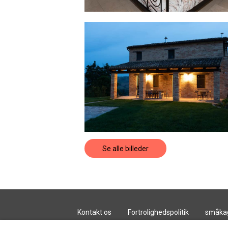
Se alle billeder
Kontakt os
Fortrolighedspolitik
småka