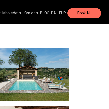
t
Markedet
▾
Om os
▾
BLOG
DA
EUR
Book Nu