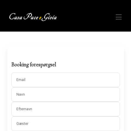
Home
Tilgængelighed
Galleri
Anmeldelser
Booking forespørgsel
Oversigt
Markedet
▾
Email
Om os
▾
BLOG
Navn
Efternavn
Gæster